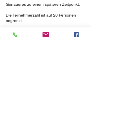
Genaueres zu einem späteren Zeitpunkt.
Die Teilnehmerzahl ist auf 20 Personen
begrenzt
Aus organisatorischen Gründen bitten wir
Euch bis zum 30.04.2024 anzumelden.
Kontaktangaben