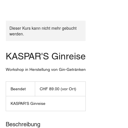
Dieser Kurs kann nicht mehr gebucht
werden.
KASPAR'S Ginreise
Workshop in Herstellung von Gin-Getränken
CHF
89.00
Beendet
B
CHF 89.00 (vor Ort)
(vor
Ort)
e
e
KASPAR'S Ginreise
n
d
e
t
Beschreibung