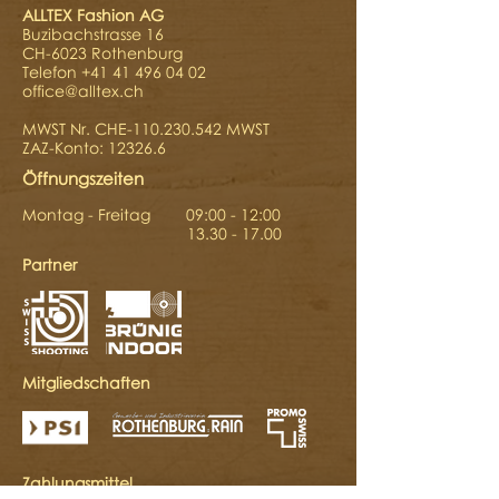
ALLTEX Fashion AG
Buzibachstrasse 16
CH-6023 Rothenburg
Telefon +41 41 496 04 02
office@alltex.ch
MWST Nr. CHE-110.230.542 MWST
ZAZ-Konto: 12326.6
Öffnungszeiten
Montag - Freitag 09:00 - 12:00
13.30 - 17.00
Partner
Mitgliedschaften
Zahlungsmittel