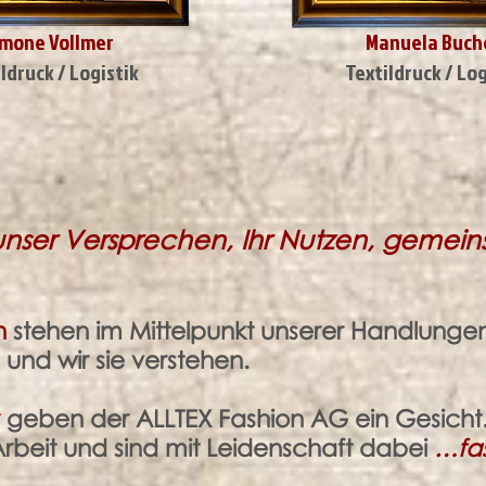
imone Vollmer
Manuela Buche
ldruck / Logistik
Textildruck / Log
nser Versprechen, Ihr Nutzen, gemeins
n
stehen im Mittelpunkt unserer Handlungen.
 und wir sie verstehen.
r
geben der ALLTEX Fashion AG ein Gesicht
rbeit und sind mit Leidenschaft dabei
…fas