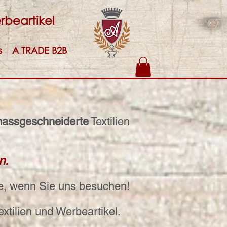
rbeartikel
s
A TRADE B2B
assgeschneiderte
Textilien
n.
ie, wenn Sie uns besuchen!
xtilien und Werbeartikel.