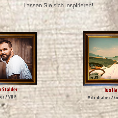
Lassen Sie sich inspirieren!
n Stalder
Ivo H
er / VRP
Mitinhaber / G