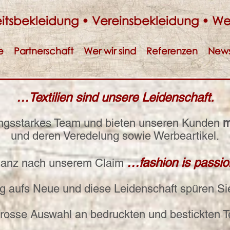
itsbekleidung • Vereinsbekleidung • We
e
Partnerschaft
Wer wir sind
Referenzen
New
…Textilien sind unsere Leidenschaft.
stungsstarkes Team und bieten unseren Kunden
m
und deren Veredelung sowie Werbeartikel.
…fashion is passio
anz nach unserem Claim
g aufs Neue und diese Leidenschaft spüren S
grosse Auswahl an bedruckten und bestickten Te