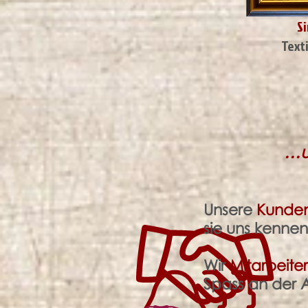
S
Texti
…u
Unsere
Kunde
sie uns kennen
Wir
Mitarbeite
Spass an der A