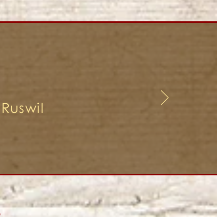
Ruswil
G