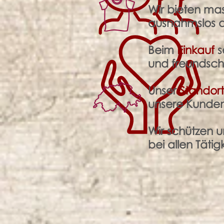
Wir bieten ma
ausnahmslos auf
Beim
Einkauf
s
und freundscha
Unser
Standor
unsere Kunden
Wir schützen 
bei allen Tätig