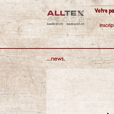
Votre pa
Inscri
...news.