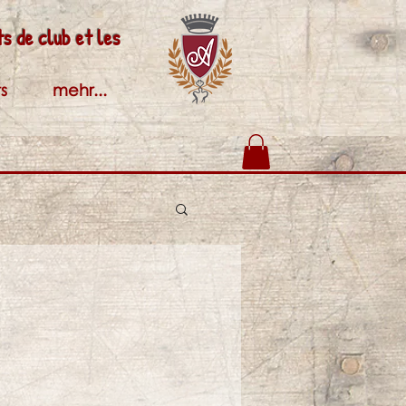
s de club et les
s
mehr...