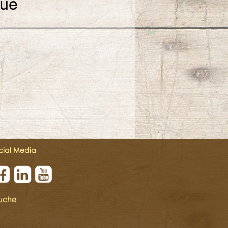
gue
cial Media
uche