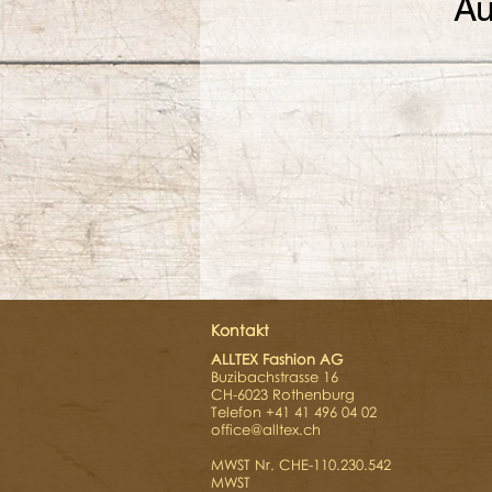
Au
Kontakt
ALLTEX Fashion AG
Buzibachstrasse 16
CH-6023 Rothenburg
Telefon +41 41 496 04 02
office@alltex.ch
MWST Nr. CHE-110.230.542
MWST